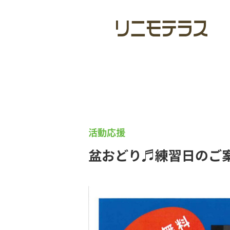
活動応援
盆おどり♬練習日のご