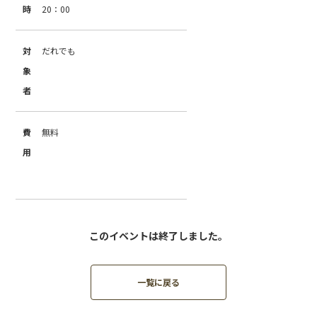
時
20：00
対
だれでも
象
者
費
無料
用
このイベントは終了しました。
一覧に戻る