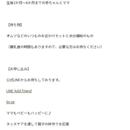
生後2か月〜6か月までの赤ちゃんとママ
【持ち物】
オムツなどのいつものお出かけセットと水分補給のもの
（離乳食の時間もありますので、必要な方はお持ちください）
【お申し込み】
公式LINEからお待ちしております。
LINE Add Friend
lin.ee
ママもベビーもハッピーに♪
タッチケアを通して親子の絆作りを応援