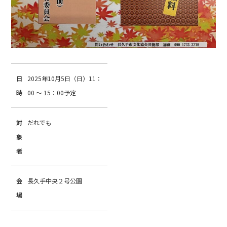
日
2025年10月5日（日）11：
時
00 ～ 15：00予定
対
だれでも
象
者
会
長久手中央２号公園
場